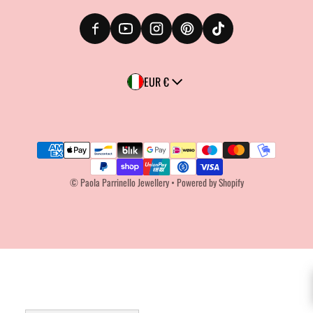
Country/region
EUR €
Payment methods
©
Paola Parrinello Jewellery
•
Powered by Shopify