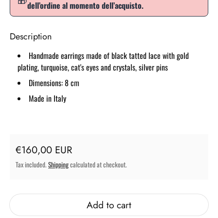
dell’ordine al momento dell’acquisto.
Description
Handmade earrings made of black tatted lace with gold
plating, turquoise, cat's eyes and crystals, silver pins
Dimensions: 8 cm
Made in Italy
Regular price
€160,00 EUR
Tax included.
Shipping
calculated at checkout.
Add to cart