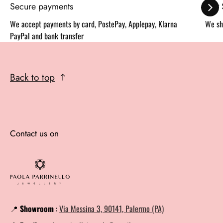
Secure payments
Fast
We accept payments by card, PostePay, Applepay, Klarna
We sh
PayPal and bank transfer
Back to top
Contact us on
📍
Showroom
:
Via Messina 3, 90141, Palermo (PA)